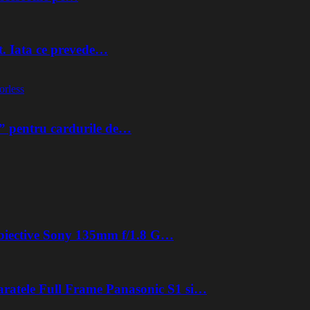
t. Iata ce prevede…
orless
” pentru cardurile de…
 obiective Sony 135mm f/1.8 G…
aratele Full Frame Panasonic S1 si…