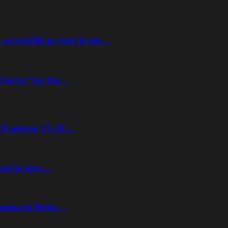
 accesoriile pe care le-am…
i lucru ”on the…
ta Explorer 25-28…
fost în tura…
Toamna în Delta…