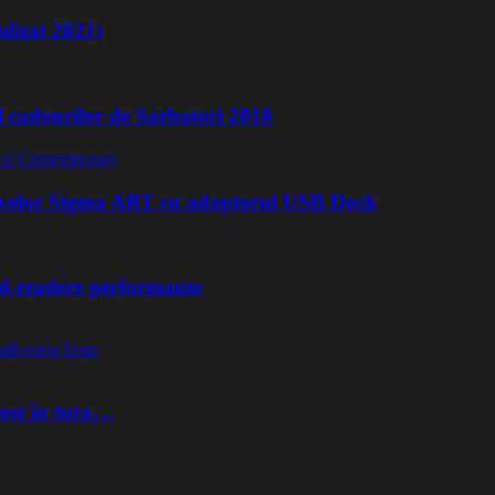
lizat 2021)
l cadourilor de Sarbatori 2018
ivelor Sigma ART cu adaptorul USB Dock
rd-readere performante
o
Review
Teste
fost în tura…