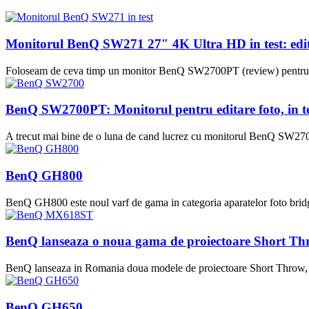
Monitorul BenQ SW271 27″ 4K Ultra HD in test: edita
Foloseam de ceva timp un monitor BenQ SW2700PT (review) pentru edi
BenQ SW2700PT: Monitorul pentru editare foto, in te
A trecut mai bine de o luna de cand lucrez cu monitorul BenQ SW2700PT
BenQ GH800
BenQ GH800 este noul varf de gama in categoria aparatelor foto brid
BenQ lanseaza o noua gama de proiectoare Short T
BenQ lanseaza in Romania doua modele de proiectoare Short Throw,
BenQ GH650