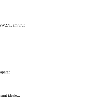
SW271, am vrut...
parat...
nt ideale...