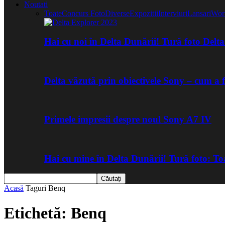
Noutati
Toate
Concurs Foto
Diverse
Expozitii
Interviuri
Lansari
Wor
Hai cu noi în Delta Dunării! Tură foto Del
Delta văzută prin obiectivele Sony – cum a 
Primele impresii despre noul Sony A7 IV
Hai cu mine în Delta Dunării! Tură foto: 
Acasă
Taguri
Benq
Etichetă: Benq