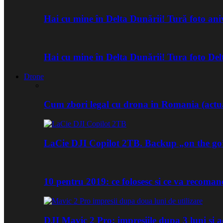
Hai cu mine în Delta Dunării! Tură foto an
Hai cu mine în Delta Dunării! Tura foto De
Drone
Cum zbori legal cu drona in Romania (actua
LaCie DJI Copilot 2TB. Backup „on the go
10 pentru 2019: ce folosesc si ce va recoma
DJI Mavic 2 Pro: impresiile dupa 3 luni si a