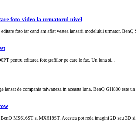
re foto-video la urmatorul nivel
tare foto iar cand am aflat vestea lansarii modelului urmator, BenQ 
st
 pentru editarea fotografiilor pe care le fac. Un luna si...
ge lansat de compania taiwaneza in aceasta luna. BenQ GH800 este un a
hrow
 BenQ MS616ST si MX618ST. Acestea pot reda imagini 2D sau 3D si su