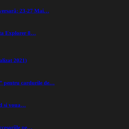
iversară: 23-27 Mai…
lta Explorer 8…
lizat 2021)
” pentru cardurile de…
nd si voua…
ccesoriile pe…