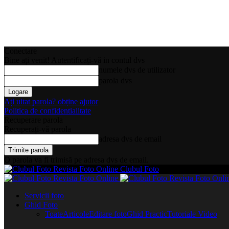
Conectare
Bine ați venit! Autentificați-vă in contul dvs
numele dvs de utilizator
parola dvs
Ați uitat parola? obține ajutor
Politica de confidentialitate
Recuperare parola
Recuperați-vă parola
adresa dvs de email
O parola va fi trimisă pe adresa dvs de email.
Clubul Foto
Servicii foto
Ghid Foto
Toate
Articole
Editare foto
Ghid Practic
Tutoriale Video