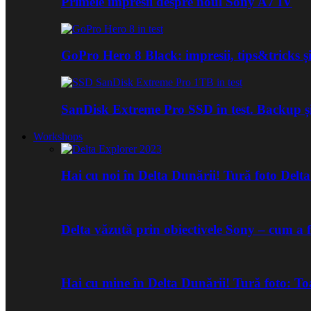
Primele impresii despre noul Sony A7 IV
GoPro Hero 8 Black: impresii, tips&tricks și
SanDisk Extreme Pro SSD în test. Backup ș
Workshops
Hai cu noi în Delta Dunării! Tură foto Del
Delta văzută prin obiectivele Sony – cum a 
Hai cu mine în Delta Dunării! Tură foto: 