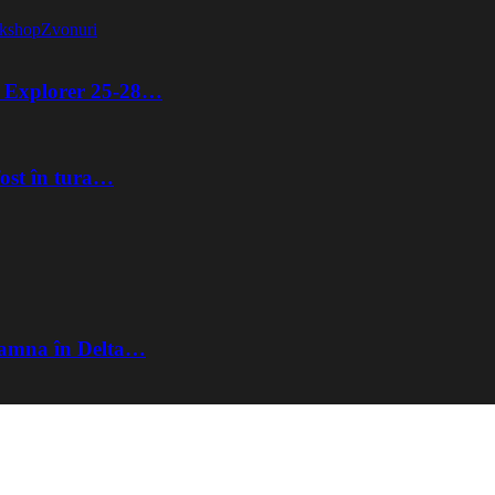
kshop
Zvonuri
ta Explorer 25-28…
fost în tura…
Toamna în Delta…