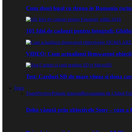
Cum zbori legal cu drona in Romania (actua
101 Idei de cadouri pentru fotografi: Ghidu
VIDEO: Cum actualizezi firmwareul obiect
Test: Carduri SD de mare viteza si doua ca
Teste
Toate
Preview
Primele impresii
Recomandat de Clubul Fot
Delta văzută prin obiectivele Sony – cum a 