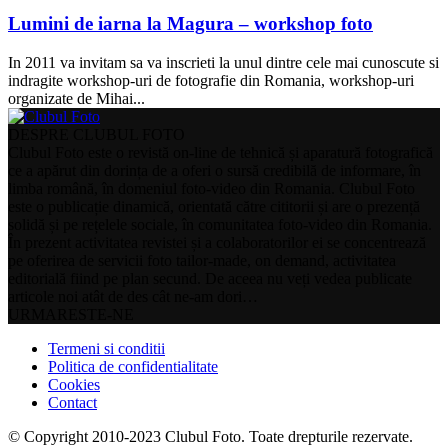
Lumini de iarna la Magura – workshop foto
In 2011 va invitam sa va inscrieti la unul dintre cele mai cunoscute si
indragite workshop-uri de fotografie din Romania, workshop-uri
organizate de Mihai...
DESPRE CLUBUL FOTO
Clubul Foto este o revistă on-line de tehnică și aparatură fotografică
ce a apărut din dorința de a oferi o sursă credibilă de informare, în
limba română, în domeniul foto-video din Romania. Clubul Foto
este o publicație dinamică, orientată către cititorii și are o prezență
solidă și pe rețelele sociale, în comunitatea foto-video din Romania.
În prezent activitatea revistei și a colaboratorilor ei se concentrează
pe oferirea de servicii foto tailor-made, on demand, activitatea
editorială fiind pe plan secund. De aceea nu veți vedea publicate
articole noi atât de des cât ne-am dori…
URMARESTE-NE
Termeni si conditii
Politica de confidentialitate
Cookies
Contact
© Copyright 2010-2023 Clubul Foto. Toate drepturile rezervate.