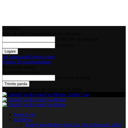
Conectare
Bine ați venit! Autentificați-vă in contul dvs
numele dvs de utilizator
parola dvs
Ați uitat parola? obține ajutor
Politica de confidentialitate
Recuperare parola
Recuperați-vă parola
adresa dvs de email
O parola va fi trimisă pe adresa dvs de email.
Clubul Foto
Servicii foto
Ghid Foto
Toate
Articole
Editare foto
Ghid Practic
Tutoriale Video