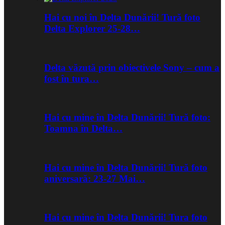
Hai cu noi în Delta Dunării! Tură foto
Delta Explorer 25-28…
Delta văzută prin obiectivele Sony – cum a
fost în tura…
Hai cu mine în Delta Dunării! Tură foto:
Toamna în Delta…
Hai cu mine în Delta Dunării! Tură foto
aniversară: 23-27 Mai…
Hai cu mine în Delta Dunării! Tura foto