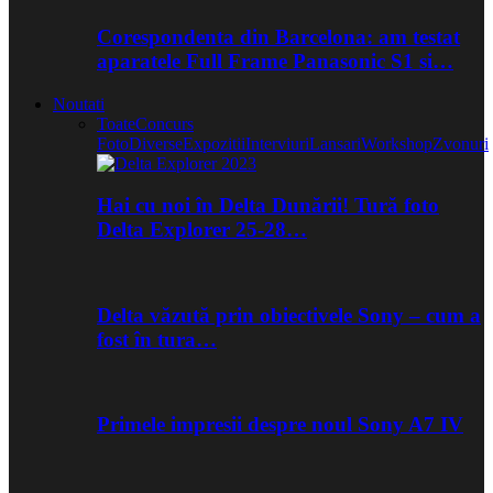
Corespondenta din Barcelona: am testat
aparatele Full Frame Panasonic S1 si…
Noutati
Toate
Concurs
Foto
Diverse
Expozitii
Interviuri
Lansari
Workshop
Zvonuri
Hai cu noi în Delta Dunării! Tură foto
Delta Explorer 25-28…
Delta văzută prin obiectivele Sony – cum a
fost în tura…
Primele impresii despre noul Sony A7 IV