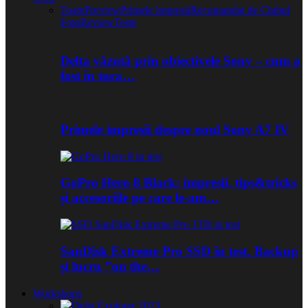
Toate
Preview
Primele impresii
Recomandat de Clubul
Foto
Review
Teste
Delta văzută prin obiectivele Sony – cum a
fost în tura…
Primele impresii despre noul Sony A7 IV
GoPro Hero 8 Black: impresii, tips&tricks
și accesoriile pe care le-am…
SanDisk Extreme Pro SSD în test. Backup
și lucru ”on the…
Workshops