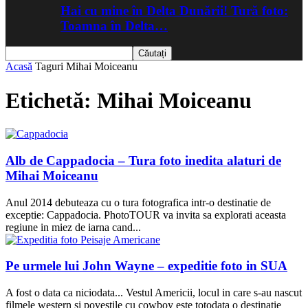
Hai cu mine în Delta Dunării! Tură foto:
Toamna în Delta…
Acasă
Taguri
Mihai Moiceanu
Etichetă: Mihai Moiceanu
Alb de Cappadocia – Tura foto inedita alaturi de
Mihai Moiceanu
Anul 2014 debuteaza cu o tura fotografica intr-o destinatie de
exceptie: Cappadocia. PhotoTOUR va invita sa explorati aceasta
regiune in miez de iarna cand...
Pe urmele lui John Wayne – expeditie foto in SUA
A fost o data ca niciodata... Vestul Americii, locul in care s-au nascut
filmele western si povestile cu cowboy este totodata o destinatie