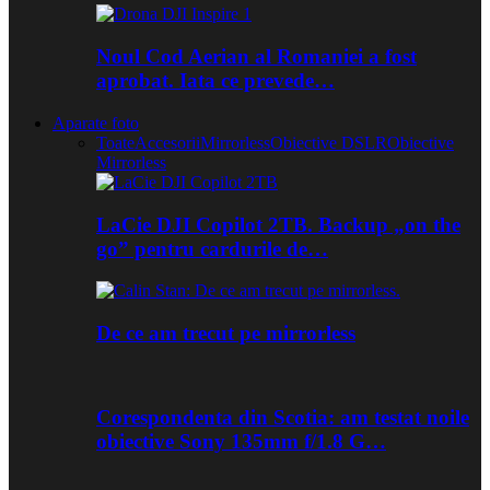
Noul Cod Aerian al Romaniei a fost
aprobat. Iata ce prevede…
Aparate foto
Toate
Accesorii
Mirrorless
Obiective DSLR
Obiective
Mirrorless
LaCie DJI Copilot 2TB. Backup „on the
go” pentru cardurile de…
De ce am trecut pe mirrorless
Corespondenta din Scotia: am testat noile
obiective Sony 135mm f/1.8 G…