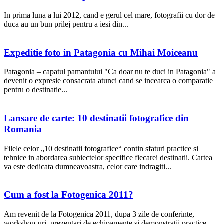
In prima luna a lui 2012, cand e gerul cel mare, fotografii cu dor de
duca au un bun prilej pentru a iesi din...
Expeditie foto in Patagonia cu Mihai Moiceanu
Patagonia – capatul pamantului "Ca doar nu te duci in Patagonia" a
devenit o expresie consacrata atunci cand se incearca o comparatie
pentru o destinatie...
Lansare de carte: 10 destinatii fotografice din
Romania
Filele celor „10 destinatii fotografice“ contin sfaturi practice si
tehnice in abordarea subiectelor specifice fiecarei destinatii. Cartea
va este dedicata dumneavoastra, celor care indragiti...
Cum a fost la Fotogenica 2011?
Am revenit de la Fotogenica 2011, dupa 3 zile de conferinte,
workshop-uri, prezentari de echipamente si demonstratii practice