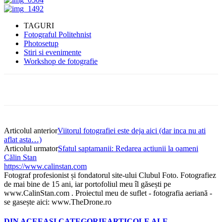
TAGURI
Fotograful Politehnist
Photosetup
Stiri si evenimente
Workshop de fotografie
Articolul anterior
Viitorul fotografiei este deja aici (dar inca nu ati
aflat asta…)
Articolul urmator
Sfatul saptamanii: Redarea actiunii la oameni
Călin Stan
https://www.calinstan.com
Fotograf profesionist și fondatorul site-ului Clubul Foto. Fotografiez
de mai bine de 15 ani, iar portofoliul meu îl găsești pe
www.CalinStan.com . Proiectul meu de suflet - fotografia aeriană -
se gasește aici: www.TheDrone.ro
DIN ACEEASI CATEGORIE
ARTICOLE ALE