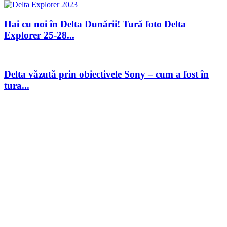
Hai cu noi în Delta Dunării! Tură foto Delta
Explorer 25-28...
Delta văzută prin obiectivele Sony – cum a fost în
tura...