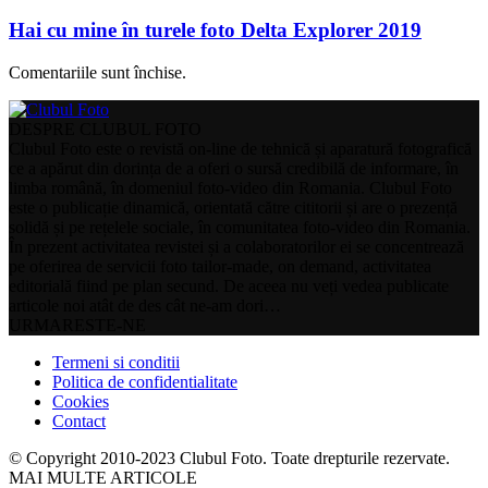
Hai cu mine în turele foto Delta Explorer 2019
Comentariile sunt închise.
DESPRE CLUBUL FOTO
Clubul Foto este o revistă on-line de tehnică și aparatură fotografică
ce a apărut din dorința de a oferi o sursă credibilă de informare, în
limba română, în domeniul foto-video din Romania. Clubul Foto
este o publicație dinamică, orientată către cititorii și are o prezență
solidă și pe rețelele sociale, în comunitatea foto-video din Romania.
În prezent activitatea revistei și a colaboratorilor ei se concentrează
pe oferirea de servicii foto tailor-made, on demand, activitatea
editorială fiind pe plan secund. De aceea nu veți vedea publicate
articole noi atât de des cât ne-am dori…
URMARESTE-NE
Termeni si conditii
Politica de confidentialitate
Cookies
Contact
© Copyright 2010-2023 Clubul Foto. Toate drepturile rezervate.
MAI MULTE ARTICOLE