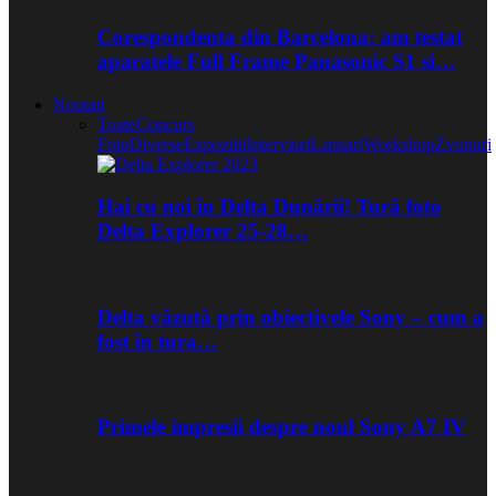
Corespondenta din Barcelona: am testat
aparatele Full Frame Panasonic S1 si…
Noutati
Toate
Concurs
Foto
Diverse
Expozitii
Interviuri
Lansari
Workshop
Zvonuri
Hai cu noi în Delta Dunării! Tură foto
Delta Explorer 25-28…
Delta văzută prin obiectivele Sony – cum a
fost în tura…
Primele impresii despre noul Sony A7 IV