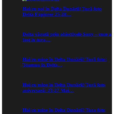
Hai cu noi în Delta Dunării! Tură foto
Delta Explorer 25-28…
Delta văzută prin obiectivele Sony – cum a
fost în tura…
Hai cu mine în Delta Dunării! Tură foto:
Toamna în Delta…
Hai cu mine în Delta Dunării! Tură foto
aniversară: 23-27 Mai…
Hai cu mine în Delta Dunării! Tura foto