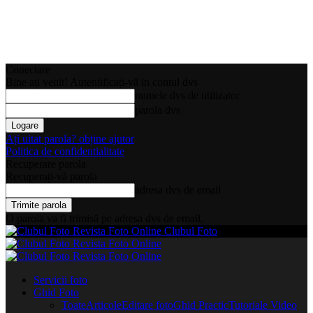
Conectare
Bine ați venit! Autentificați-vă in contul dvs
numele dvs de utilizator
parola dvs
Ați uitat parola? obține ajutor
Politica de confidentialitate
Recuperare parola
Recuperați-vă parola
adresa dvs de email
O parola va fi trimisă pe adresa dvs de email.
Clubul Foto
Servicii foto
Ghid Foto
Toate
Articole
Editare foto
Ghid Practic
Tutoriale Video