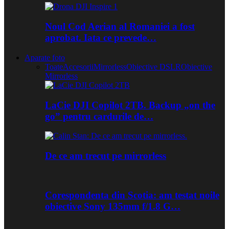
Noul Cod Aerian al Romaniei a fost
aprobat. Iata ce prevede…
Aparate foto
Toate
Accesorii
Mirrorless
Obiective DSLR
Obiective
Mirrorless
LaCie DJI Copilot 2TB. Backup „on the
go” pentru cardurile de…
De ce am trecut pe mirrorless
Corespondenta din Scotia: am testat noile
obiective Sony 135mm f/1.8 G…