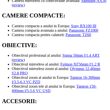
Camera mirrorless cu conectivitate avansata:
Samsung NX30
(
review
)
CAMERE COMPACTE:
Camera compacta a anului in Europa:
Sony RX100 III
Camera compacta avansata a anului:
Panasonic FZ1000
Camera compacta pentru calatorii:
Panasonic TZ60
OBIECTIVE
:
Obiectivul profesional al anului:
Sigma 50mm f/1.4 ART
(
review
)
Obiectivul mirrorless al anului:
Fujinon XF56mm f/1.2 R
Obiectivul mirrorless zoom al anului:
Olympus 12-40mm
f/2.8 PRO
Obiectivul zoom al anului in Europa:
Tamron 16-300mm
f/3.5-6.3 VC PZD
Obiectivul zoom tele al anului in Europa:
Tamron 150-
600mm f/5-5.6 VC USD
ACCESORII: