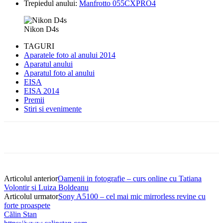
Trepiedul anului:
Manfrotto 055CXPRO4
Nikon D4s
TAGURI
Aparatele foto al anului 2014
Aparatul anului
Aparatul foto al anului
EISA
EISA 2014
Premii
Stiri si evenimente
Articolul anterior
Oamenii in fotografie – curs online cu Tatiana
Volontir si Luiza Boldeanu
Articolul urmator
Sony A5100 – cel mai mic mirrorless revine cu
forte proaspete
Călin Stan