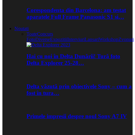
Corespondenta din Barcelona: am testat
aparatele Full Frame Panasonic S1 si…
Noutati
Toate
Concurs
Foto
Diverse
Expozitii
Interviuri
Lansari
Workshop
Zvonuri
Hai cu noi în Delta Dunării! Tură foto
Delta Explorer 25-28…
Delta văzută prin obiectivele Sony – cum a
fost în tura…
Primele impresii despre noul Sony A7 IV