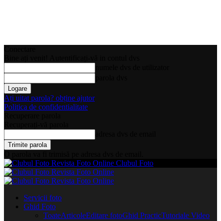
Conectare
Bine ați venit! Autentificați-vă in contul dvs
numele dvs de utilizator
parola dvs
Ați uitat parola? obține ajutor
Politica de confidentialitate
Recuperare parola
Recuperați-vă parola
adresa dvs de email
O parola va fi trimisă pe adresa dvs de email.
Clubul Foto
Servicii foto
Ghid Foto
Toate
Articole
Editare foto
Ghid Practic
Tutoriale Video