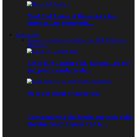
Noul Cod Aerian al Romaniei a fost
aprobat. Iata ce prevede…
Aparate foto
Toate
Accesorii
Mirrorless
Obiective DSLR
Obiective
Mirrorless
LaCie DJI Copilot 2TB. Backup „on the
go” pentru cardurile de…
De ce am trecut pe mirrorless
Corespondenta din Scotia: am testat noile
obiective Sony 135mm f/1.8 G…