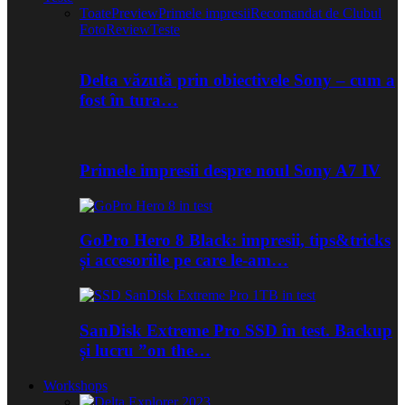
Toate
Preview
Primele impresii
Recomandat de Clubul
Foto
Review
Teste
Delta văzută prin obiectivele Sony – cum a
fost în tura…
Primele impresii despre noul Sony A7 IV
GoPro Hero 8 Black: impresii, tips&tricks
și accesoriile pe care le-am…
SanDisk Extreme Pro SSD în test. Backup
și lucru ”on the…
Workshops