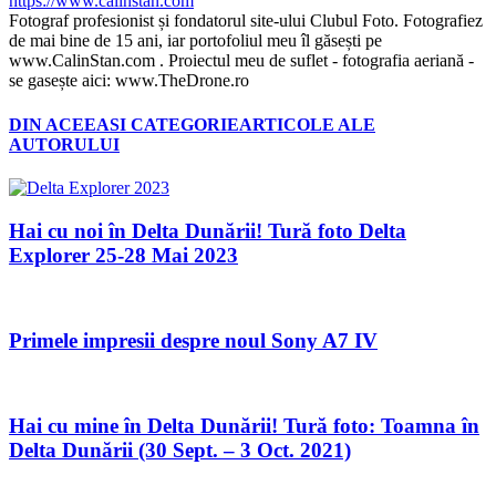
https://www.calinstan.com
Fotograf profesionist și fondatorul site-ului Clubul Foto. Fotografiez
de mai bine de 15 ani, iar portofoliul meu îl găsești pe
www.CalinStan.com . Proiectul meu de suflet - fotografia aeriană -
se gasește aici: www.TheDrone.ro
DIN ACEEASI CATEGORIE
ARTICOLE ALE
AUTORULUI
Hai cu noi în Delta Dunării! Tură foto Delta
Explorer 25-28 Mai 2023
Primele impresii despre noul Sony A7 IV
Hai cu mine în Delta Dunării! Tură foto: Toamna în
Delta Dunării (30 Sept. – 3 Oct. 2021)