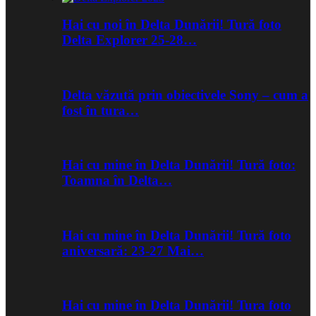
Hai cu noi în Delta Dunării! Tură foto
Delta Explorer 25-28…
Delta văzută prin obiectivele Sony – cum a
fost în tura…
Hai cu mine în Delta Dunării! Tură foto:
Toamna în Delta…
Hai cu mine în Delta Dunării! Tură foto
aniversară: 23-27 Mai…
Hai cu mine în Delta Dunării! Tura foto