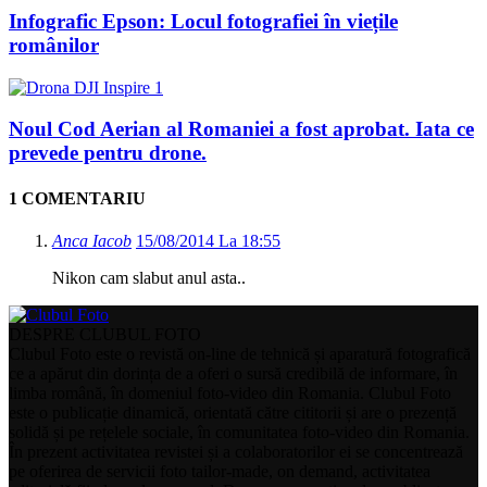
Infografic Epson: Locul fotografiei în viețile
românilor
Noul Cod Aerian al Romaniei a fost aprobat. Iata ce
prevede pentru drone.
1 COMENTARIU
Anca Iacob
15/08/2014 La 18:55
Nikon cam slabut anul asta..
DESPRE CLUBUL FOTO
Clubul Foto este o revistă on-line de tehnică și aparatură fotografică
ce a apărut din dorința de a oferi o sursă credibilă de informare, în
limba română, în domeniul foto-video din Romania. Clubul Foto
este o publicație dinamică, orientată către cititorii și are o prezență
solidă și pe rețelele sociale, în comunitatea foto-video din Romania.
În prezent activitatea revistei și a colaboratorilor ei se concentrează
pe oferirea de servicii foto tailor-made, on demand, activitatea