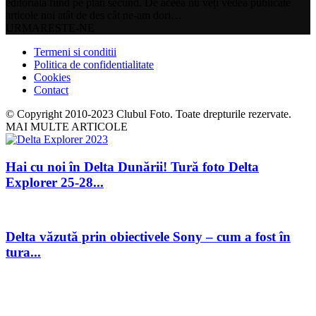
editorială fiind pe plan secund. De aceea nu veți vedea publicate
articole noi atât de des cât ne-am dori…
URMARESTE-NE
Termeni si conditii
Politica de confidentialitate
Cookies
Contact
© Copyright 2010-2023 Clubul Foto. Toate drepturile rezervate.
MAI MULTE ARTICOLE
Hai cu noi în Delta Dunării! Tură foto Delta
Explorer 25-28...
Delta văzută prin obiectivele Sony – cum a fost în
tura...