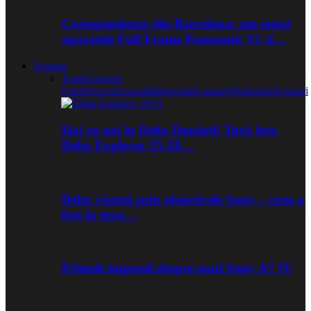
Corespondenta din Barcelona: am testat
aparatele Full Frame Panasonic S1 si…
Noutati
Toate
Concurs
Foto
Diverse
Expozitii
Interviuri
Lansari
Workshop
Zvonuri
Hai cu noi în Delta Dunării! Tură foto
Delta Explorer 25-28…
Delta văzută prin obiectivele Sony – cum a
fost în tura…
Primele impresii despre noul Sony A7 IV