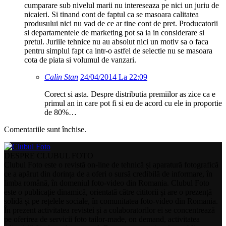
cumparare sub nivelul marii nu intereseaza pe nici un juriu de
nicaieri. Si tinand cont de faptul ca se masoara calitatea
produsului nici nu vad de ce ar tine cont de pret. Producatorii
si departamentele de marketing pot sa ia in considerare si
pretul. Juriile tehnice nu au absolut nici un motiv sa o faca
pentru simplul fapt ca intr-o astfel de selectie nu se masoara
cota de piata si volumul de vanzari.
Calin Stan
24/04/2014 La 22:09
Corect si asta. Despre distributia premiilor as zice ca e
primul an in care pot fi si eu de acord cu ele in proportie
de 80%…
Comentariile sunt închise.
DESPRE CLUBUL FOTO
Clubul Foto este o revistă on-line de tehnică și aparatură fotografică
ce a apărut din dorința de a oferi o sursă credibilă de informare, în
limba română, în domeniul foto-video din Romania. Clubul Foto
este o publicație dinamică, orientată către cititorii și are o prezență
solidă și pe rețelele sociale, în comunitatea foto-video din Romania.
În prezent activitatea revistei și a colaboratorilor ei se concentrează
pe oferirea de servicii foto tailor-made, on demand, activitatea