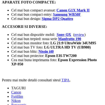
APARATE FOTO COMPACTE:
Cel mai bun compact avansat:
Canon G1X Mark II
Cel mai bun compact entry:
Samsung WB50F
Cel mai bun design:
Sigma DP2 Quattro
ACCESORII SI DIVERSE:
Cel mai bun dispozitiv mobil:
Sony QX
(
review
)
Cel mai bun trepied: noua serie
Manfrotto 190
Cel mai bun monitor foto:
LG 21:9 UltraWide 34UM95
Cel mai bun TV foto:
LG ULTRA HD TV (UB980)
Cel mai bun blitz:
Nissin i40
Cel mai bun proiector:
Epson EH-TW7200
Cea mai buna imprimanta foto:
Epson Expression Photo
XP-950
Pentru mai multe detalii consultati siteul
TIPA
.
TAGURI
Canon
Fujifilm
Nikon
Panasonic