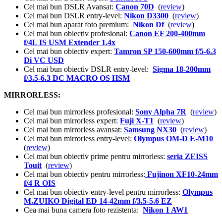
Cel mai bun DSLR Avansat:
Canon 70D
(
review
)
Cel mai bun DSLR entry-level:
Nikon D3300
(
review
)
Cel mai bun aparat foto premium:
Nikon Df
(
review
)
Cel mai bun obiectiv profesional:
Canon EF 200-400mm
f/4L IS USM Extender 1.4x
Cel mai bun obiectiv expert:
Tamron SP 150-600mm f/5-6.3
Di VC USD
Cel mai bun obiectiv DSLR entry-level:
Sigma 18-200mm
f/3.5-6.3 DC MACRO OS HSM
MIRRORLESS:
Cel mai bun mirrorless profesional:
Sony Alpha 7R
(
review
)
Cel mai bun mirrorless expert:
Fuji X-T1
(
review
)
Cel mai bun mirrorless avansat:
Samsung NX30
(
review
)
Cel mai bun mirrorless entry-level:
Olympus OM-D E-M10
(
review
)
Cel mai bun obiectiv prime pentru mirrorless:
seria ZEISS
Touit
(
review
)
Cel mai bun obiectiv pentru mirrorless:
Fujinon XF10-24mm
f/4 R OIS
Cel mai bun obiectiv entry-level pentru mirrorless:
Olympus
M.ZUIKO Digital ED 14-42mm f/3.5-5.6 EZ
Cea mai buna camera foto rezistenta:
Nikon 1 AW1