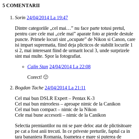
5 COMENTARII
Sorin
24/04/2014 La 19:47
Dintre categoriile „cel mai…” nu face parte totusi pretul,
pentru care cele mai „cele mai” aparate foto ar pierde destule
puncte. Primele locuri sint „ocupate” de Nikon si Canon, care
isi impart suprematia, fiind deja plicticos de stabilit locurile 1
si 2, mai interesant fiind de urmarit locul 3, unde surprizele
sint mai multe. Spor la fotografiat.
Calin Stan
24/04/2014 La 22:08
Corect! 🙂
Bogdan Tache
24/04/2014 La 21:11
Cel mai bun DSLR Expert – Pentax K-3
Cel mai bun mirrorless – aproape nimic de la Canikon
Cel mai bun compact – nimic de la Nikon
Cele mai bune accesorii – nimic de la Canikon
Selectia premiantilor nu mi se pare deloc atat de plictisitoare
pe cat a fost anii trecuti. In ce priveste preturile, faptul ca in
tara bananiera Romania, foametea e mare si puterea de