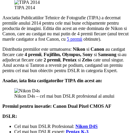
TIPA 2014
Asociatia Publicatiilor Tehnice de Fotografie (TIPA) a decernat
premiile anului 2014 pentru cele mai bune echipamente pentru
productia de imagini. Editia din acest an este dominata de Nikon si
Canon, care au castigat nu mai putin de 4 premii fiecare (anul trecut
marele castigator a fost Canon, cu
5 premii
obtinute).
Distributia premiilor este urmatoarea:
Nikon
si
Canon
au castigat
fiecare cate
4 premii
,
Fujifilm, Olympus, Sony
si
Samsung
si-au
adjudecat fiecare cate
2 premii
,
Pentax
si
Zeiss
cate unul singur.
Anul acesta si Tamron a revenit pe podium, castigand un premiu
pentru cel mai bun obiectiv pentru DSLR in categoria Expert.
Asadar, iata lista castigatorilor TIPA din acest an:
Nikon D4s – cel mai bun DSLR profesional al anului
Premiul pentru inovatie: Canon Dual Pixel CMOS AF
DSLR:
Cel mai bun DSLR Profesional:
Nikon D4S
Cel mai bun DSLR expert:
Pentax K-3