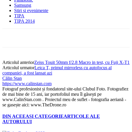
Samsung
Stiri si evenimente
TIPA
TIPA 2014
Articolul anterior
Zeiss Touit 50mm f/2.8 Macro in test, cu Fuji X-T1
Articolul urmator
Leica T, primul mirrorless cu autofocus al
companiei, a fost lansat azi
Călin Stan
https://www.calinstan.com
Fotograf profesionist și fondatorul site-ului Clubul Foto. Fotografiez
de mai bine de 15 ani, iar portofoliul meu îl găsești pe
www.CalinStan.com . Proiectul meu de suflet - fotografia aeriană -
se gasește aici: www.TheDrone.ro
DIN ACEEASI CATEGORIE
ARTICOLE ALE
AUTORULUI