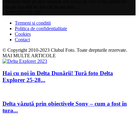
editorială fiind pe plan secund. De aceea nu veți vedea publicate
articole noi atât de des cât ne-am dori…
URMARESTE-NE
Termeni si conditii
Politica de confidentialitate
Cookies
Contact
© Copyright 2010-2023 Clubul Foto. Toate drepturile rezervate.
MAI MULTE ARTICOLE
Hai cu noi în Delta Dunării! Tură foto Delta
Explorer 25-28...
Delta văzută prin obiectivele Sony – cum a fost în
tura...