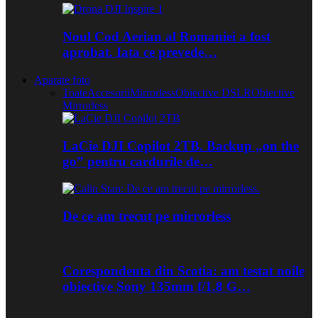
Noul Cod Aerian al Romaniei a fost
aprobat. Iata ce prevede…
Aparate foto
Toate
Accesorii
Mirrorless
Obiective DSLR
Obiective
Mirrorless
LaCie DJI Copilot 2TB. Backup „on the
go” pentru cardurile de…
De ce am trecut pe mirrorless
Corespondenta din Scotia: am testat noile
obiective Sony 135mm f/1.8 G…