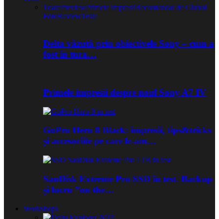
Toate
Preview
Primele impresii
Recomandat de Clubul
Foto
Review
Teste
Delta văzută prin obiectivele Sony – cum a
fost în tura…
Primele impresii despre noul Sony A7 IV
GoPro Hero 8 Black: impresii, tips&tricks
și accesoriile pe care le-am…
SanDisk Extreme Pro SSD în test. Backup
și lucru ”on the…
Workshops