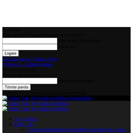
Conectare
Bine ați venit! Autentificați-vă in contul dvs
numele dvs de utilizator
parola dvs
Ați uitat parola? obține ajutor
Politica de confidentialitate
Recuperare parola
Recuperați-vă parola
adresa dvs de email
O parola va fi trimisă pe adresa dvs de email.
Clubul Foto
Servicii foto
Ghid Foto
Toate
Articole
Editare foto
Ghid Practic
Tutoriale Video