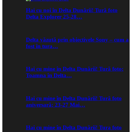
Hai cu noi în Delta Dunării! Tură foto
Delta Explorer 25-28…
Delta văzută prin obiectivele Sony – cum a
fost în tura…
Hai cu mine în Delta Dunării! Tură foto:
Toamna în Delta…
Hai cu mine în Delta Dunării! Tură foto
aniversară: 23-27 Mai…
Hai cu mine în Delta Dunării! Tura foto